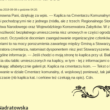
ia 2018-08-08 o godzinie 04:20.
nowna Pani, dziękuję za wpis. --- Kaplica na Cmentarzu Komunalnym
 pochodzącymi nie z jednego źródła, ale z trzech: Regionalnego Sto
ctwa Narodowego oraz Wojewódzkiego Konserwatora Zabytków. W za
ożliwość bezpłatnego umieszczenia nisz urnowych w części ogrodz
oszt. Oczywiście doceniam zaangażowanie organizacyjne członków S
riami to na mocy porozumienia zawartego między Gminą a Stowarzy
tratora cmentarza, natomiast dysponentem nisz jest Stowarzyszeni
gólne informacje. --- Jeśli chodzi o moją stronę to kaplica przy ul. 
cia obu tablic umieszczonych na kaplicy, w tym - tej z informacjami 
ukając alfabetycznie galerii pt. Kaplica na cmentarzu kom. --- Tekst o 
wanie w dziale Cmentarz komunalny, d. wojskowy) ponieważ, tak ja
zasie (nb kaplica kat. i cerkiew też czekają na opis). Cdn.
Nadratowska