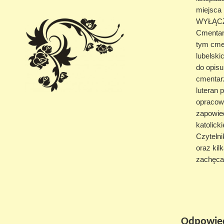
miejsca 
WYŁĄCZNI
Cmentarz
tym cmen
lubelski
do opis
cmentarz
luteran 
opracowa
zapowied
katolick
Czytelni
oraz kil
zachęca
Odpowiedź