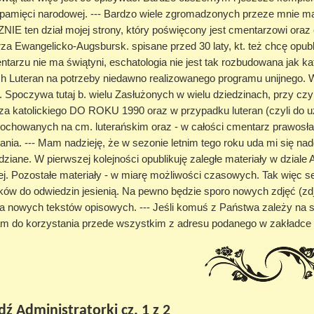
pamięci narodowej. --- Bardzo wiele zgromadzonych przeze mnie mat
E ten dział mojej strony, który poświęcony jest cmentarzowi oraz es
a Ewangelicko-Augsbursk. spisane przed 30 laty, kt. też chcę opub
tarzu nie ma świątyni, eschatologia nie jest tak rozbudowana jak ka
ch Luteran na potrzeby niedawno realizowanego programu unijnego. 
u. Spoczywa tutaj b. wielu Zasłużonych w wielu dziedzinach, przy
a katolickiego DO ROKU 1990 oraz w przypadku luteran (czyli do uzu
pochowanych na cm. luterańskim oraz - w całości cmentarz prawosła
nia. --- Mam nadzieję, że w sezonie letnim tego roku uda mi się nad
ziane. W pierwszej kolejności opublikuję zaległe materiały w dziale 
iej. Pozostałe materiały - w miarę możliwości czasowych. Tak więc
ków do odwiedzin jesienią. Na pewno będzie sporo nowych zdjęć (zdj
ka nowych tekstów opisowych. --- Jeśli komuś z Państwa zależy na szy
m do korzystania przede wszystkim z adresu podanego w zakładce 
 Administratorki cz. 1 z 2