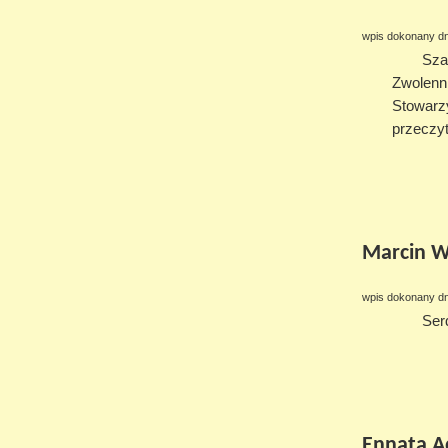
wpis dokonany dn
Sza
Zwolenni
Stowarzy
przeczyt
Marcin W
wpis dokonany dn
Ser
Ennata A