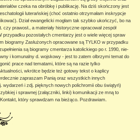
eriałów czeka na obróbkę i publikację. Na dziś skończony jest
chatologii luterańskiej (choć ostatnio otrzymałam inskrypcje
likować). Dział ewangelicki mogłam tak szybko ukończyć, bo na
t. czy prawosł., a materiały historyczne opracował zespół
W przypadku pozostałych cmentarzy jest o wiele więcej spraw
 czym biogramy Zasłużonych opracowane są TYLKO w przypadku
pełnienia są biogramy cmentarza katolickiego po r. 1990, nie-
wny i komunalny d. wojskowy - jest to zatem olbrzymi temat do
gonić prace nad tematami, które są na razie tylko
Aktualności, wkrótce będzie też gotowy tekst o kaplicy
 serdecznie zapraszam Panią oraz wszystkich innych
. wydarzeń i zdj. pięknych nowych polichromii obu świątyń)
bkiej i sprawnej (załączniki, linki) komunikacji ze mną to
Kontakt, który sprawdzam na bieżąco. Pozdrawiam.