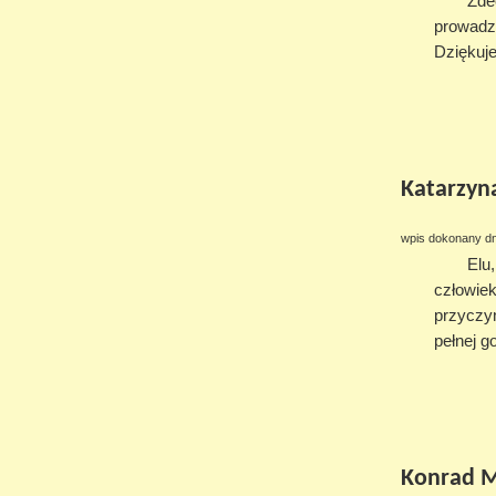
Zde
prowadze
Dziękuj
Katarzyn
wpis dokonany dn
Elu
człowiek
przyczyn
pełnej g
Konrad 