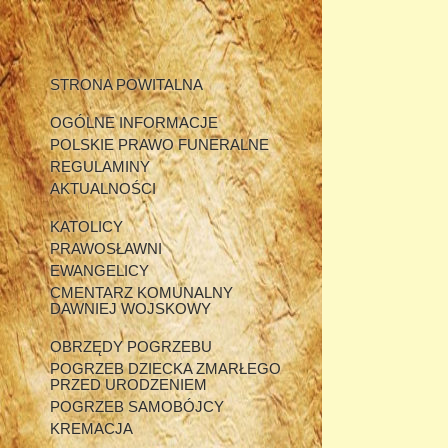
STRONA POWITALNA
OGÓLNE INFORMACJE
POLSKIE PRAWO FUNERALNE
REGULAMINY
AKTUALNOŚCI
KATOLICY
PRAWOSŁAWNI
EWANGELICY
CMENTARZ KOMUNALNY
DAWNIEJ WOJSKOWY
OBRZĘDY POGRZEBU
POGRZEB DZIECKA ZMARŁEGO
PRZED URODZENIEM
POGRZEB SAMOBÓJCY
KREMACJA