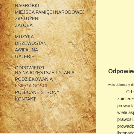
NAGROBKI
MIEJSCA PAMIĘCI NARODOWEJ
ZASŁUŻENI
ŻAŁOBA
MUZYKA
DRZEWOSTAN
AWIFAUNA
GALERIE
ODPOWIEDZI
Odpowiedź
NA NAJCZĘSTSZE PYTANIA
PODZIĘKOWANIA
wpis dokonany dn
KSIĘGA GOŚCI
Cd.
POLECANE STRONY
zaintere
KONTAKT
prowadzo
wiele as
prawosł.
prowadzi
listopa