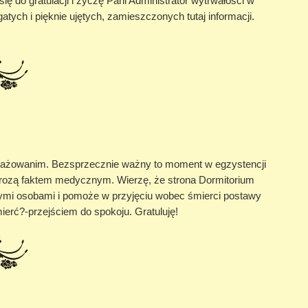
 do gratulacji i życzę Pani Administrator wytrwałości w
tych i pięknie ujętych, zamieszczonych tutaj informacji.
angażowanim. Bezsprzecznie ważny to moment w egzystencji
grozą faktem medycznym. Wierzę, że strona Dormitorium
szymi osobami i pomoże w przyjęciu wobec śmierci postawy
ierć?-przejściem do spokoju. Gratuluję!