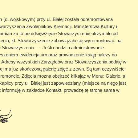
 (d. wojskowym) przy ul. Białej została odremontowana
warzyszenia Zwolenników Kremacji, Ministerstwa Kultury i
mian za to przedsięwzięcie Stowarzyszenie otrzymało od
enia, kt. Stowarzyszenie zobowiązało się wyremontować na
towarzyszenia. --- Jeśli chodzi o administrowanie
szeniem ewidencja urn oraz prowadzenie ksiąg należy do
e. Adresy wszystkich Zarządców oraz Stowarzyszenia podaję w
Białej ma już skończoną galerię zdjęć z zewn. Są tam oczywiście
o remoncie. Zdjęcia można obejrzeć klikając w Menu: Galerie, a
kaplicy przy ul. Białej jest zapowiedziany (miejsce na niego jest
k informuję w zakładce Kontakt, prowadzę tę stronę sama w