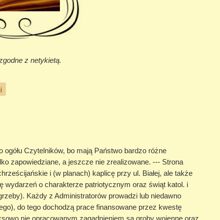
zgodne z netykietą.
i
 do ogółu Czytelników, bo mają Państwo bardzo różne
lko zapowiedziane, a jeszcze nie zrealizowane. --- Strona
ześcijańskie i (w planach) kaplicę przy ul. Białej, ale także
 wydarzeń o charakterze patriotycznym oraz świąt katol. i
pogrzeby). Każdy z Administratorów prowadzi lub niedawno
snego), do tego dochodzą prace finansowane przez kwestę
leksowo nie opracowanym zagadnieniem są groby wojenne oraz