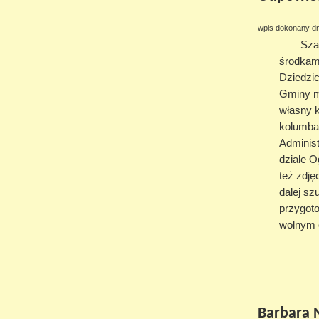
wpis dokonany dn
Sza
środkami
Dziedzi
Gminy m
własny k
kolumba
Adminis
dziale O
też zdję
dalej sz
przygoto
wolnym c
Barbara 