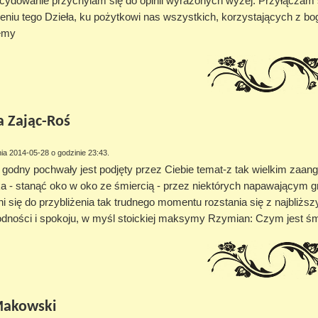
cydowanie przychylam się do opinii wyrażonych wyżej. Przyłączam się
niu tego Dzieła, ku pożytkowi nas wszystkich, korzystających z boga
emy
a Zając-Roś
ia 2014-05-28 o godzinie 23:43.
, godny pochwały jest podjęty przez Ciebie temat-z tak wielkim za
a - stanąć oko w oko ze śmiercią - przez niektórych napawającym 
i się do przybliżenia tak trudnego momentu rozstania się z najbliż
odności i spokoju, w myśl stoickiej maksymy Rzymian: Czym jest śm
Makowski